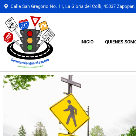
Calle San Gregorio No. 11, La Gloria del Colli, 45037 Zapopan, 
INICIO
QUIENES SOM