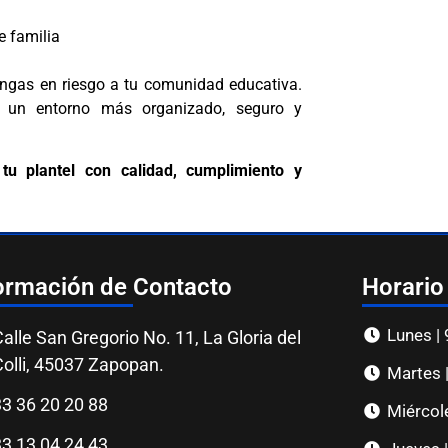
e familia
ngas en riesgo a tu comunidad educativa.
 un entorno más organizado, seguro y
tu plantel con calidad, cumplimiento y
ormación de Contacto
Horario
Lunes |
alle San Gregorio No. 11, La Gloria del
Colli, 45037 Zapopan.
Martes 
33 36 20 20 88
Miércol
33 13 04 24 43