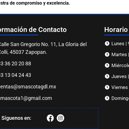
stra de compromiso y excelencia.
ormación de Contacto
Horario
Lunes |
alle San Gregorio No. 11, La Gloria del
Colli, 45037 Zapopan.
Martes 
33 36 20 20 88
Miércol
33 13 04 24 43
Jueves 
ventas@smascotagdl.mx
Viernes
smascota1@gmail.com
Doming
Síguenos en: