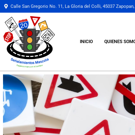
Calle San Gregorio No. 11, La Gloria del Colli, 45037 Zapopan, 
INICIO
QUIENES SOM