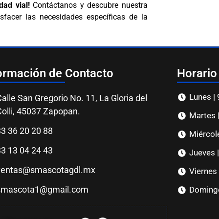
ad vial!
Contáctanos y descubre nuestra
facer las necesidades específicas de la
ormación de Contacto
Horario
Lunes |
alle San Gregorio No. 11, La Gloria del
Colli, 45037 Zapopan.
Martes 
33 36 20 20 88
Miércol
33 13 04 24 43
Jueves 
ventas@smascotagdl.mx
Viernes
smascota1@gmail.com
Doming