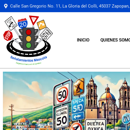
Calle San Gregorio No. 11, La Gloria del Colli, 45037 Zapopan, 
INICIO
QUIENES SOM