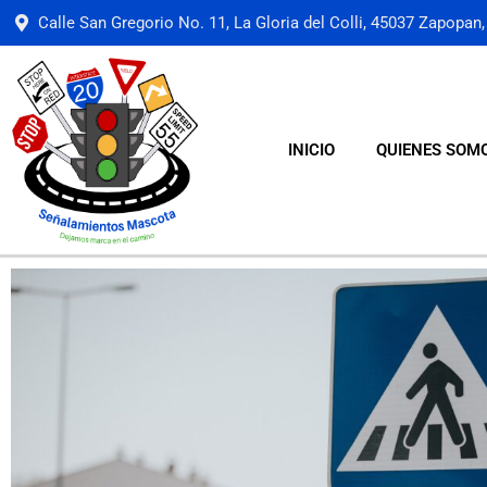
Calle San Gregorio No. 11, La Gloria del Colli, 45037 Zapopan, 
INICIO
QUIENES SOM